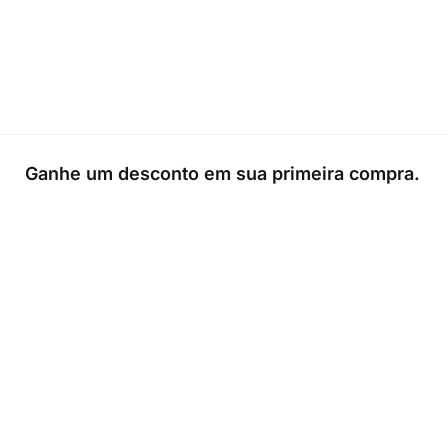
Ganhe um desconto em sua primeira compra.
0
Loja
Sacola
Sobre
A Link Brazil é uma loja especializada em produtos brasileiros n
Irlanda, oferecendo uma variedade de itens tradicionais para