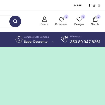
SOBRE
0
0
0
Conta
Comparar
Desejos
Sacola
Whatsapp
Somente Esta Semana
353 89 947 8261
Super Desconto