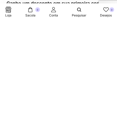
Ganhe um desconto em sua primeira compra.
0
0
Loja
Sacola
Conta
Pesquisar
Desejos
Suporte Telefonico
+353 87 752 5660
Sobre
A Link Brazil é uma loja especializada em produtos
brasileiros na Irlanda, oferecendo uma variedade de itens
tradicionais para atender à comunidade brasileira e a
todos que apreciam a culinária do Brasil.