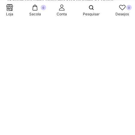
Ganhe um desconto em sua primeira compra.
0
0
Loja
Sacola
Conta
Pesquisar
Desejos
SUPORTE TELEFONICO
+353 87 752 5660
Sobre
A Link Brazil é uma loja especializada em produtos
brasileiros na Irlanda, oferecendo uma variedade de itens
tradicionais para atender à comunidade brasileira e a
todos que apreciam a culinária do Brasil.