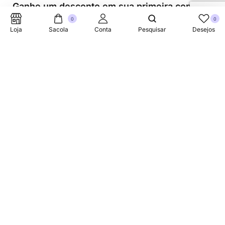
Ganhe um desconto em sua primeira compra.
0
0
Loja
Sacola
Conta
Pesquisar
Desejos
Suporte Telefonico
+353 87 752 5660
Sobre
A Link Brazil é uma loja especializada em produtos
brasileiros na Irlanda, oferecendo uma variedade de itens
tradicionais para atender à comunidade brasileira e a
todos que apreciam a culinária do Brasil.