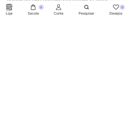
Ganhe um desconto em sua primeira compra.
0
0
Loja
Sacola
Conta
Pesquisar
Desejos
SUPORTE TELEFONICO
+353 87 752 5660
Sobre
A Link Brazil é uma loja especializada em produtos
brasileiros na Irlanda, oferecendo uma variedade de itens
tradicionais para atender à comunidade brasileira e a
todos que apreciam a culinária do Brasil.