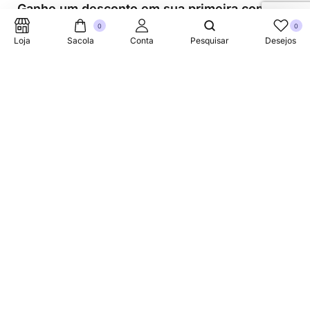
Ganhe um desconto em sua primeira compra.
0
0
Loja
Sacola
Conta
Pesquisar
Desejos
Suporte Telefonico
+353 87 752 5660
Sobre
A Link Brazil é uma loja especializada em produtos
brasileiros na Irlanda, oferecendo uma variedade de itens
tradicionais para atender à comunidade brasileira e a
todos que apreciam a culinária do Brasil.