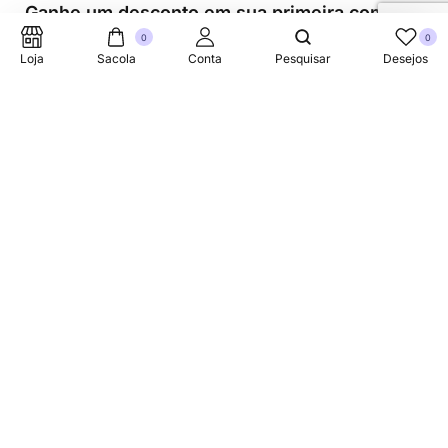
Ganhe um desconto em sua primeira compra.
0
0
Loja
Sacola
Conta
Pesquisar
Desejos
Suporte Telefonico
+353 87 752 5660
Sobre
A Link Brazil é uma loja especializada em produtos
brasileiros na Irlanda, oferecendo uma variedade de itens
tradicionais para atender à comunidade brasileira e a
todos que apreciam a culinária do Brasil.