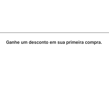
Ganhe um desconto em sua primeira compra.
0
Loja
Sacola
Sobre
A Link Brazil é uma loja especializada em produtos
brasileiros na Irlanda, oferecendo uma variedade de