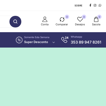
SOBRE
0
0
0
Conta
Comparar
Desejos
Sacola
Whatsapp
Somente Esta Semana
353 89 947 8261
Super Desconto