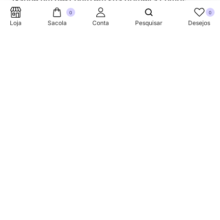
Ganhe um desconto em sua primeira compra.
0
0
Loja
Sacola
Conta
Pesquisar
Desejos
SUPORTE TELEFONICO
+353 87 752 5660
Sobre
A Link Brazil é uma loja especializada em produtos
brasileiros na Irlanda, oferecendo uma variedade de itens
tradicionais para atender à comunidade brasileira e a
todos que apreciam a culinária do Brasil.