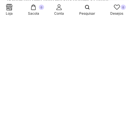
Ganhe um desconto em sua primeira compra.
0
0
Loja
Sacola
Conta
Pesquisar
Desejos
SUPORTE TELEFONICO
+353 87 752 5660
Sobre
A Link Brazil é uma loja especializada em produtos
brasileiros na Irlanda, oferecendo uma variedade de itens
tradicionais para atender à comunidade brasileira e a
todos que apreciam a culinária do Brasil.