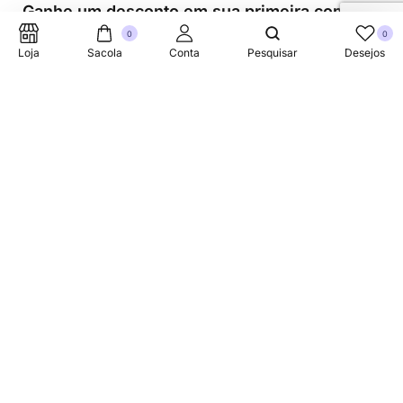
Ganhe um desconto em sua primeira compra.
0
0
Loja
Sacola
Conta
Pesquisar
Desejos
Suporte Telefonico
+353 87 752 5660
Sobre
A Link Brazil é uma loja especializada em produtos
brasileiros na Irlanda, oferecendo uma variedade de itens
tradicionais para atender à comunidade brasileira e a
todos que apreciam a culinária do Brasil.