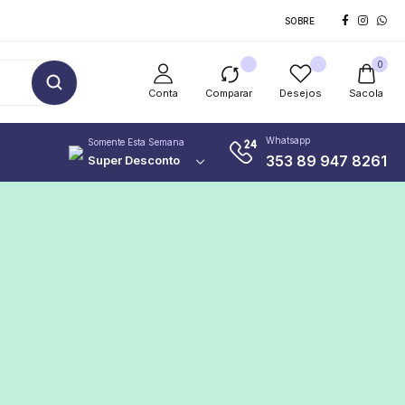
SOBRE
0
Conta
Comparar
Desejos
Sacola
Whatsapp
Somente Esta Semana
353 89 947 8261
Super Desconto