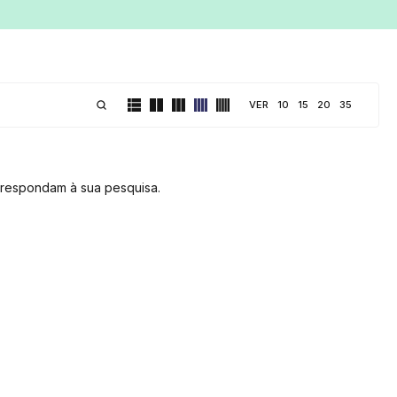
VER
10
15
20
35
respondam à sua pesquisa.