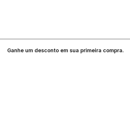
Ganhe um desconto em sua primeira compra.
0
Loja
Sacola
Sobre
A Link Brazil é uma loja especializada em produtos
brasileiros na Irlanda, oferecendo uma variedade de