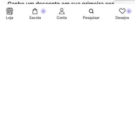
Ganhe um desconto em sua primeira compra.
0
0
Loja
Sacola
Conta
Pesquisar
Desejos
Suporte Telefonico
+353 87 752 5660
Sobre
A Link Brazil é uma loja especializada em produtos
brasileiros na Irlanda, oferecendo uma variedade de itens
tradicionais para atender à comunidade brasileira e a
todos que apreciam a culinária do Brasil.