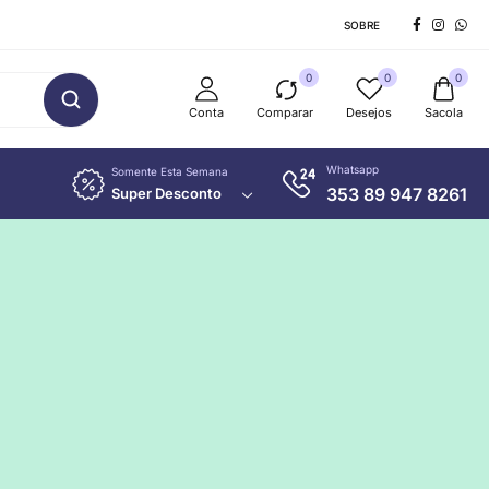
SOBRE
0
0
0
Conta
Comparar
Desejos
Sacola
Whatsapp
Somente Esta Semana
353 89 947 8261
Super Desconto