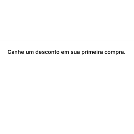
Ganhe um desconto em sua primeira compra.
0
Loja
Sacola
Sobre
A Link Brazil é uma loja especializada em produtos brasileiros n
Irlanda, oferecendo uma variedade de itens tradicionais para