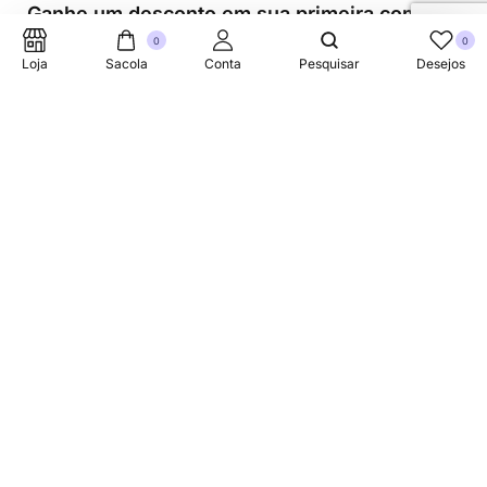
Ganhe um desconto em sua primeira compra.
0
0
Loja
Sacola
Conta
Pesquisar
Desejos
Suporte Telefonico
+353 87 752 5660
Sobre
A Link Brazil é uma loja especializada em produtos
brasileiros na Irlanda, oferecendo uma variedade de itens
tradicionais para atender à comunidade brasileira e a
todos que apreciam a culinária do Brasil.