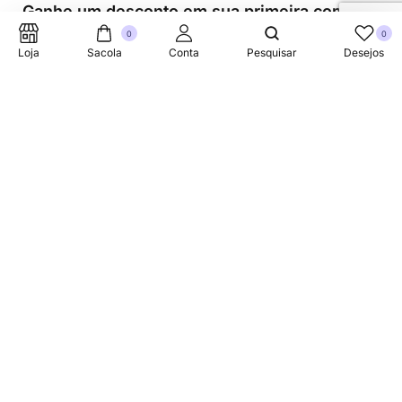
Ganhe um desconto em sua primeira compra.
0
0
Loja
Sacola
Conta
Pesquisar
Desejos
Suporte Telefonico
+353 87 752 5660
Sobre
A Link Brazil é uma loja especializada em produtos
brasileiros na Irlanda, oferecendo uma variedade de itens
tradicionais para atender à comunidade brasileira e a
todos que apreciam a culinária do Brasil.