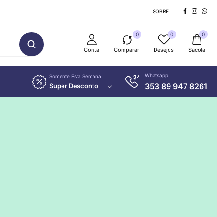
SOBRE
0
0
0
Conta
Comparar
Desejos
Sacola
Whatsapp
Somente Esta Semana
353 89 947 8261
Super Desconto