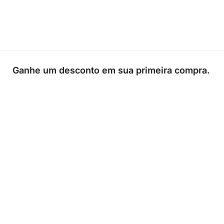
Ganhe um desconto em sua primeira compra.
0
Loja
Sacola
Sobre
A Link Brazil é uma loja especializada em produtos brasileiros n
Irlanda, oferecendo uma variedade de itens tradicionais para
atender à comunidade brasileira e a todos que apreciam a culin
do Brasil.