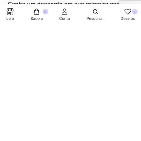
Ganhe um desconto em sua primeira compra.
0
0
Loja
Sacola
Conta
Pesquisar
Desejos
Suporte Telefonico
+353 87 752 5660
Sobre
A Link Brazil é uma loja especializada em produtos
brasileiros na Irlanda, oferecendo uma variedade de itens
tradicionais para atender à comunidade brasileira e a
todos que apreciam a culinária do Brasil.